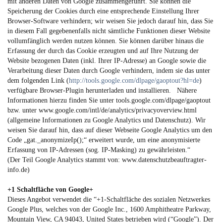
mit anderen Daten von Google zusammengeführt. Sie können die
Speicherung der Cookies durch eine entsprechende Einstellung Ihrer
Browser-Software verhindern; wir weisen Sie jedoch darauf hin, dass Sie
in diesem Fall gegebenenfalls nicht sämtliche Funktionen dieser Website
vollumfänglich werden nutzen können. Sie können darüber hinaus die
Erfassung der durch das Cookie erzeugten und auf Ihre Nutzung der
Website bezogenen Daten (inkl. Ihrer IP-Adresse) an Google sowie die
Verarbeitung dieser Daten durch Google verhindern, indem sie das unter
dem folgenden Link (
http://tools.google.com/dlpage/gaoptout?hl=de
)
verfügbare Browser-Plugin herunterladen und installieren. Nähere
Informationen hierzu finden Sie unter
tools.google.com/dlpage/gaoptout
bzw. unter
www.google.com/intl/de/analytics/privacyoverview.html
(allgemeine Informationen zu Google Analytics und Datenschutz). Wir
weisen Sie darauf hin, dass auf dieser Webseite Google Analytics um den
Code „gat._anonymizeIp();“ erweitert wurde, um eine anonymisierte
Erfassung von IP-Adressen (sog. IP-Masking) zu gewährleisten.“
(Der Teil Google Analytics stammt von:
www.datenschutzbeauftragter-
info.de
)
+1 Schaltfläche von Google+
Dieses Angebot verwendet die “+1-Schaltfläche des sozialen Netzwerkes
Google Plus, welches von der Google Inc., 1600 Amphitheatre Parkway,
Mountain View, CA 94043, United States betrieben wird (“Google”). Der